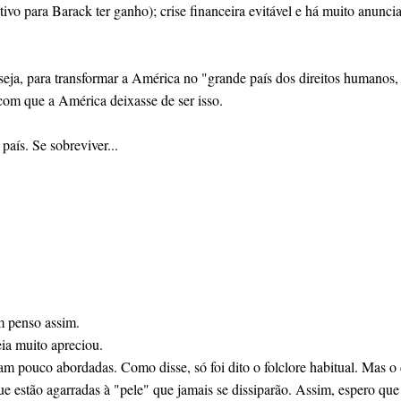
ivo para Barack ter ganho); crise financeira evitável e há muito anunc
eja, para transformar a América no "grande país dos direitos humanos, 
 com que a América deixasse de ser isso.
ís. Se sobreviver...
m penso assim.
eia muito apreciou.
ram pouco abordadas. Como disse, só foi dito o folclore habitual. Mas o
 estão agarradas à "pele" que jamais se dissiparão. Assim, espero que o