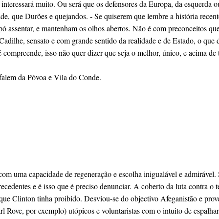
não interessará muito. Ou será que os defensores da Europa, da esquerda
e, que Durões e quejandos. - Se quiserem que lembre a história recen
pó assentar, e mantenham os olhos abertos. Não é com preconceitos qu
adilhe, sensato e com grande sentido da realidade e de Estado, o que d
compreende, isso não quer dizer que seja o melhor, único, e acima de t
, falem da Póvoa e Vila do Conde.
m uma capacidade de regeneração e escolha inigualável e admirável. Só 
cedentes e é isso que é preciso denunciar. A coberto da luta contra o 
a que Clinton tinha proibido. Desviou-se do objectivo Afeganistão e p
arl Rove, por exemplo) utópicos e voluntaristas com o intuito de espal