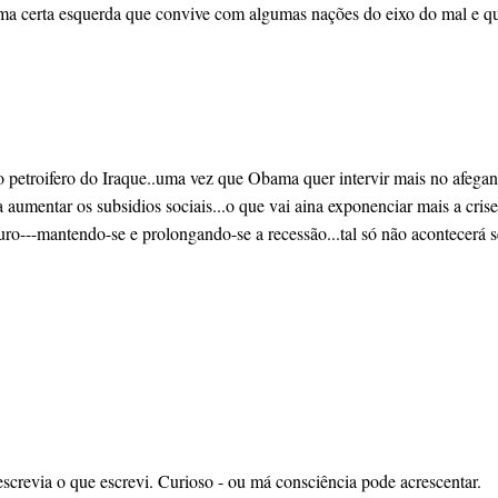
uma certa esquerda que convive com algumas nações do eixo do mal e qu
nio petroifero do Iraque..uma vez que Obama quer intervir mais no afeg
aumentar os subsidios sociais...o que vai aina exponenciar mais a crise 
o euro---mantendo-se e prolongando-se a recessão...tal só não acontece
screvia o que escrevi. Curioso - ou má consciência pode acrescentar.