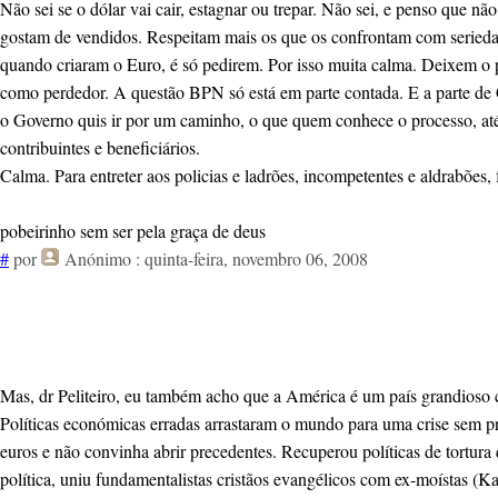
Não sei se o dólar vai cair, estagnar ou trepar. Não sei, e penso que 
gostam de vendidos. Respeitam mais os que os confrontam com seriedad
quando criaram o Euro, é só pedirem. Por isso muita calma. Deixem o 
como perdedor. A questão BPN só está em parte contada. E a parte de C
o Governo quis ir por um caminho, o que quem conhece o processo, até 
contribuintes e beneficiários.
Calma. Para entreter aos policias e ladrões, incompetentes e aldrabões
pobeirinho sem ser pela graça de deus
#
por
Anónimo
: quinta-feira, novembro 06, 2008
Mas, dr Peliteiro, eu também acho que a América é um país grandioso co
Políticas económicas erradas arrastaram o mundo para uma crise sem pre
euros e não convinha abrir precedentes. Recuperou políticas de tortur
política, uniu fundamentalistas cristãos evangélicos com ex-moístas (K