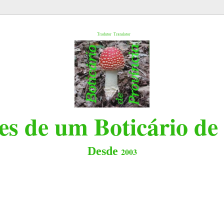
l
Tradutor
Translator
s de um Boticário de
Desde
2003