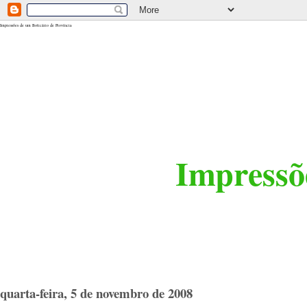
<$BlogRSDUrl$>
Impressões de um Boticário de Província
Impressõe
quarta-feira, 5 de novembro de 2008