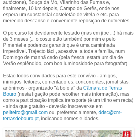
autóctone), Bouça da Mó, Vilarinho das Furnas e,
finalmente, 10 km depois, Campo de Gerês, onde nos
espera um substancial costeletão de vitela e etc. para
merecido descanso e conveniente reposição de nutrientes.
O percurso foi devidamente testado (mas em jipe ...) há mais
de 3 meses (... o costeletão também) por mim e pelo
Pimentel e podemos garantir que é uma caminhada
imperdível. Trajecto fácil, acessível a toda a família, num
Domingo de manhã cedo (pela fresca; estará um dia de
Verão esplêndido, com boa luminosidade para fotografar) .
Estão todos convidados para este convívio - amigos,
inimigos, leitores, comentadores, concorrentes, jornalistas,
anónimos - organizado "à boleia" da
Câmara de Terras
Bouro
(nesta ligação pode recolher mais informação), mas
como a participação implica transporte (é um trilho em recta)
- ainda que gratuito - deverão inscrever-se em
peliteiro@gmail.com
ou, preferencialmente,
ddsc@cm-
terrasdebouro.pt
, indicando nomes e idades.