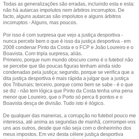
Todas as generalizações são erradas, incluindo esta e esta:
não há autarcas impolutos nem árbitros incorruptos. De
facto, alguns autarcas são impolutos e alguns árbitros
incorruptos - Alguns, mas poucos.
Por isso é com surpresa que vejo a justiça desportiva -
nunca percebi bem o que é isso da justiça desportiva - em
2008 condenar Pinto da Costa e o FCP e João Loureiro e o
Boavista. Com tripla surpresa, aliás.
Primeiro, porque num mundo obscuro como é o futebol não
se percebe que tão poucas figuras tenham ainda sido
condenadas pela justiça; segundo, porque se verifica que a
dita justiça desportiva é mais rápida a julgar que a justiça
dos Tribunais; terceiro, porque como bem se sabe - é o que
se diz - não tem lógica que Pinto da Costa tenha uma pena
menor que Loureiro, que o Porto só perca 6 pontos e o
Boavista desça de divisão. Tudo isto é ilógico.
De qualquer das maneiras, a corrupção no futebol pouco me
interessa, até anima as segundas de manhã, corrrompei-vos
uns aos outros, desde que não seja com o dinheirinho dos
meus impostos. Em vez desta célere justiça desportiva