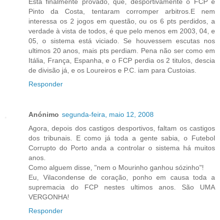
Está finalmente provado, que, desportivamente o FCP e
Pinto da Costa, tentaram corromper arbitros.E nem
interessa os 2 jogos em questão, ou os 6 pts perdidos, a
verdade à vista de todos, é que pelo menos em 2003, 04, e
05, o sistema está viciado. Se houvessem escutas nos
ultimos 20 anos, mais pts perdiam. Pena não ser como em
Itália, França, Espanha, e o FCP perdia os 2 titulos, descia
de divisão já, e os Loureiros e P.C. iam para Custoias.
Responder
Anónimo
segunda-feira, maio 12, 2008
Agora, depois dos castigos desportivos, faltam os castigos
dos tribunais. E como já toda a gente sabia, o Futebol
Corrupto do Porto anda a controlar o sistema há muitos
anos.
Como alguem disse, "nem o Mourinho ganhou sózinho"!
Eu, Vilacondense de coração, ponho em causa toda a
supremacia do FCP nestes ultimos anos. São UMA
VERGONHA!
Responder