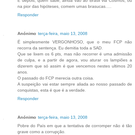
E depois, quem sabe, ainda vão ao Brasil via Cosmos, ou
na pior das hipóteses, comem umas brasucas.....
Responder
Anónimo
terça-feira, maio 13, 2008
É simplesmente VERGONHOSO, que o meu FCP não
recorra da sentença. Eu demitia toda a SAD.
Que se lixem os 6 pts, mas não recorrer é uma admissão
de culpa, e a partir de agora, vou aturar os lampiões a
dizerem que só assim é que vencemos nestes ultimos 20
anos.
O passado do FCP merecia outra coisa.
A suspeição vai estar sempre aliada ao nosso passado de
conquistas, esta é que é a verdade.
Responder
Anónimo
terça-feira, maio 13, 2008
Pobre do País em que a tentativa de corromper não é tão
grave como a corrupção.