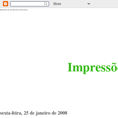
<$BlogRSDUrl$>
Impressões de um Boticário de Província
Impressõe
sexta-feira, 25 de janeiro de 2008