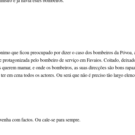
nistro e já havia estes bombeiros.
nónimo que ficou preocupado por dizer o caso dos bombeiros da Póvoa, 
ude protagonizada pelo bombeiro de serviço em Favaios. Coitado, deixa
os querem mamar, e onde os bombeiros, as suas direcções são bons rapa
a ter em cena todos os actores. Ou será que não é preciso tão largo elen
 venha com factos. Ou cale-se para sempre.