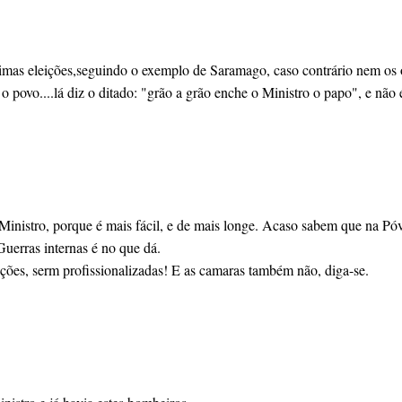
mas eleições,seguindo o exemplo de Saramago, caso contrário nem os oss
o povo....lá diz o ditado: "grão a grão enche o Ministro o papo", e não
inistro, porque é mais fácil, e de mais longe. Acaso sabem que na Póv
uerras internas é no que dá.
ções, serm profissionalizadas! E as camaras também não, diga-se.