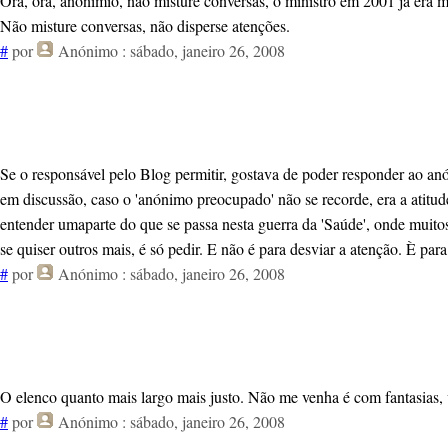
Ora, ora, anónimio, não misture conversas, o ministro em 2001 já era mi
Não misture conversas, não disperse atenções.
#
por
Anónimo
: sábado, janeiro 26, 2008
Se o responsável pelo Blog permitir, gostava de poder responder ao a
em discussão, caso o 'anónimo preocupado' não se recorde, era a atit
entender umaparte do que se passa nesta guerra da 'Saúde', onde muit
se quiser outros mais, é só pedir. E não é para desviar a atenção. È par
#
por
Anónimo
: sábado, janeiro 26, 2008
O elenco quanto mais largo mais justo. Não me venha é com fantasias,
#
por
Anónimo
: sábado, janeiro 26, 2008