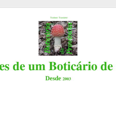
l
Tradutor
Translator
s de um Boticário de
Desde
2003