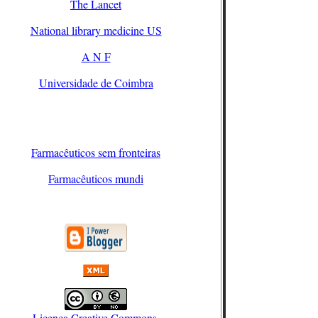
The Lancet
National library medicine US
A N F
Universidade de Coimbra
Farmacêuticos sem fronteiras
Farmacêuticos mundi
Licença Creative Commons
.