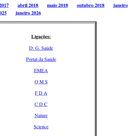
2017
abril 2018
maio 2018
outubro 2018
janeiro
025
janeiro 2026
Ligações:
D. G. Saúde
Portal da Saúde
EMEA
O M S
F D A
C D C
Nature
Science