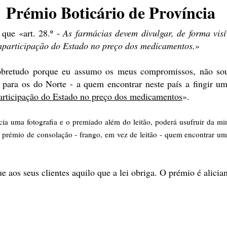
Prémio Boticário de Província
que «art. 28.º -
As farmácias devem divulgar, de forma visí
mparticipação do Estado no preço dos medicamentos.
»
obretudo porque eu assumo os meus compromissos, não sou 
, para os do Norte - a quem encontrar neste país a fingir 
articipação do Estado no preço dos medicamentos
».
cia uma fotografia e o premiado além do leitão, poderá usufruir da m
o prémio de consolação - frango, em vez de leitão - quem encontrar um
aos seus clientes aquilo que a lei obriga. O prémio é alician