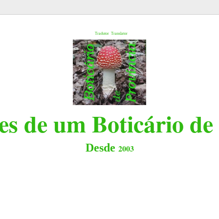
l
Tradutor
Translator
s de um Boticário de
Desde
2003