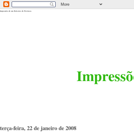
<$BlogRSDUrl$>
Impressões de um Boticário de Província
Impressõe
terça-feira, 22 de janeiro de 2008