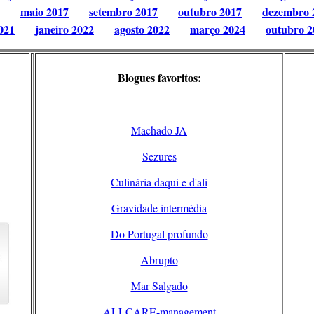
maio 2017
setembro 2017
outubro 2017
dezembro 
021
janeiro 2022
agosto 2022
março 2024
outubro 2
Blogues favoritos:
Machado JA
Sezures
Culinária daqui e d'ali
Gravidade intermédia
Do Portugal profundo
Abrupto
Mar Salgado
ALLCARE-management