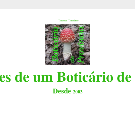
l
Tradutor
Translator
s de um Boticário de
Desde
2003