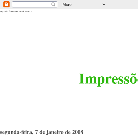
<$BlogRSDUrl$>
Impressões de um Boticário de Província
Impressõe
segunda-feira, 7 de janeiro de 2008