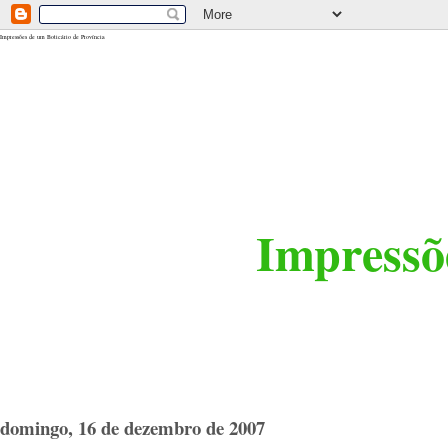
<$BlogRSDUrl$>
Impressões de um Boticário de Província
Impressõe
domingo, 16 de dezembro de 2007