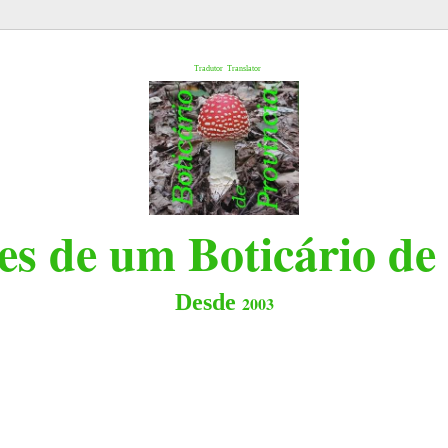
l
Tradutor
Translator
s de um Boticário de
Desde
2003