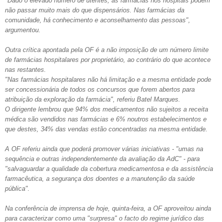
"Dado o elevado número de utentes, as farmácias nos hospitais podem
não passar muito mais do que dispensários. Nas farmácias da
comunidade, há conhecimento e aconselhamento das pessoas",
argumentou.
Outra crítica apontada pela OF é a não imposição de um número limite
de farmácias hospitalares por proprietário, ao contrário do que acontece
nas restantes.
"Nas farmácias hospitalares não há limitação e a mesma entidade pode
ser concessionária de todos os concursos que forem abertos para
atribuição da exploração da farmácia", referiu Batel Marques.
O dirigente lembrou que 94% dos medicamentos não sujeitos a receita
médica são vendidos nas farmácias e 6% noutros estabelecimentos e
que destes, 34% das vendas estão concentradas na mesma entidade.
A OF referiu ainda que poderá promover várias iniciativas - "umas na
sequência e outras independentemente da avaliação da AdC" - para
"salvaguardar a qualidade da cobertura medicamentosa e da assistência
farmacêutica, a segurança dos doentes e a manutenção da saúde
pública".
Na conferência de imprensa de hoje, quinta-feira, a OF aproveitou ainda
para caracterizar como uma "surpresa" o facto do regime jurídico das