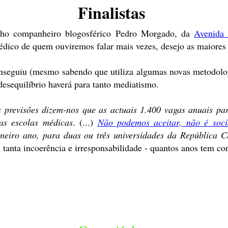
Finalistas
lho companheiro blogosférico Pedro Morgado, da
Avenida 
co de quem ouviremos falar mais vezes, desejo as maiores f
conseguiu (mesmo sabendo que utiliza algumas novas metodolo
esequilíbrio haverá para tanto mediatismo.
 previsões dizem-nos que as actuais 1.400 vagas anuais pa
as escolas médicas
. (...)
Não podemos aceitar, não é socia
eiro ano, para duas ou três universidades da República C
a tanta incoerência e irresponsabilidade - quantos anos tem c