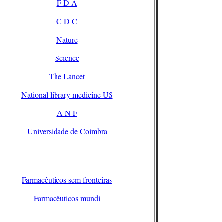
F D A
C D C
Nature
Science
The Lancet
National library medicine US
A N F
Universidade de Coimbra
Farmacêuticos sem fronteiras
Farmacêuticos mundi