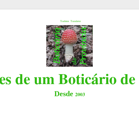
l
Tradutor
Translator
s de um Boticário de
Desde
2003