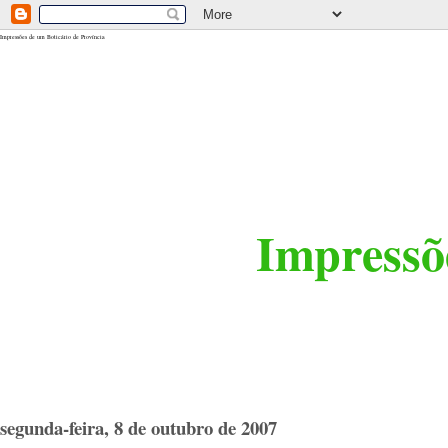
<$BlogRSDUrl$>
Impressões de um Boticário de Província
Impressõe
segunda-feira, 8 de outubro de 2007