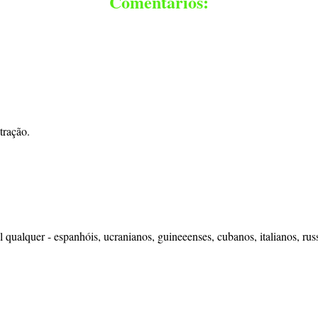
Comentários:
tração.
qualquer - espanhóis, ucranianos, guineeenses, cubanos, italianos, russo