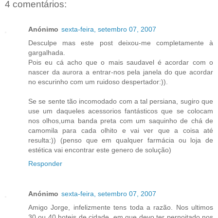
4 comentários:
Anónimo
sexta-feira, setembro 07, 2007
Desculpe mas este post deixou-me completamente à
gargalhada.
Pois eu cá acho que o mais saudavel é acordar com o
nascer da aurora a entrar-nos pela janela do que acordar
no escurinho com um ruidoso despertador:)).
Se se sente tão incomodado com a tal persiana, sugiro que
use um daqueles acessorios fantásticos que se colocam
nos olhos,uma banda preta com um saquinho de chá de
camomila para cada olhito e vai ver que a coisa até
resulta:)) (penso que em qualquer farmácia ou loja de
estética vai encontrar este genero de solução)
Responder
Anónimo
sexta-feira, setembro 07, 2007
Amigo Jorge, infelizmente tens toda a razão. Nos ultimos
30 ou 40 hoteis de cidade, em que devo ter pernoitado nos