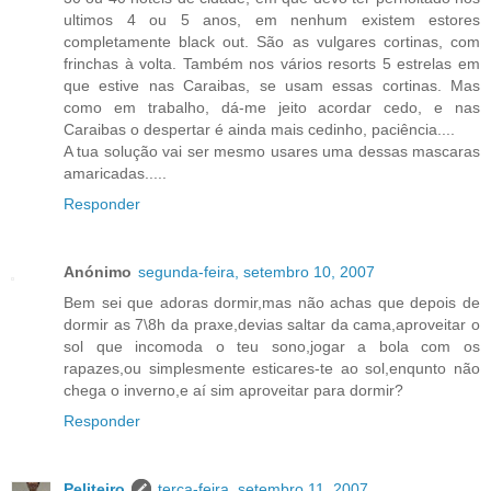
ultimos 4 ou 5 anos, em nenhum existem estores
completamente black out. São as vulgares cortinas, com
frinchas à volta. Também nos vários resorts 5 estrelas em
que estive nas Caraibas, se usam essas cortinas. Mas
como em trabalho, dá-me jeito acordar cedo, e nas
Caraibas o despertar é ainda mais cedinho, paciência....
A tua solução vai ser mesmo usares uma dessas mascaras
amaricadas.....
Responder
Anónimo
segunda-feira, setembro 10, 2007
Bem sei que adoras dormir,mas não achas que depois de
dormir as 7\8h da praxe,devias saltar da cama,aproveitar o
sol que incomoda o teu sono,jogar a bola com os
rapazes,ou simplesmente esticares-te ao sol,enqunto não
chega o inverno,e aí sim aproveitar para dormir?
Responder
Peliteiro
terça-feira, setembro 11, 2007