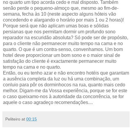
no quarto um tipo acorda cedo e mal disposto. Também
senão perde o pequeno-almoço que, mesmo ao fim-de-
semana, fecha às 10 (neste aspecto alguns hóteis vão
concedendo e alargando o horário por mais 1 ou 2 horas)!
Porque será que não aplicam umas boas e sólidas
persianas que nos permitam dormir um profundo sono
reparador na escuridão absoluta? Só pode ser de propósito,
para o cliente não permanecer muito tempo na cama e no
quarto. O que é um contra-senso, convenhamos. Um bom
hotel deve proporcionar um bom sono e o maior sinal de
satisfação do cliente é exactamente permanecer muito
tempo na cama e no quarto.
Então, ou eu tenho azar e não encontro hotéis que garantam
a ausência completa da luz ou há uma combinação, um
conluio para pôr os dorminhocos na rua, quanto mais cedo
melhor. Digam-me da Vossa experiência, porque se for este
o caso queixamo-nos à autoridade da concorrência, se for
aquele o caso agradeço recomendações....
Peliteiro
at
00:15