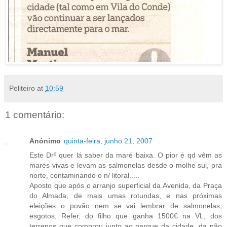
Peliteiro
at
10:59
1 comentário:
Anónimo
quinta-feira, junho 21, 2007
Este Drº quer lá saber da maré baixa. O pior é qd vêm as
marés vivas e levam as salmonelas desde o molhe sul, pra
norte, contaminando o n/ litoral.....
Aposto que após o arranjo superficial da Avenida, da Praça
do Almada, de mais umas rotundas, e nas próximas
eleições o povão nem se vai lembrar de salmonelas,
esgotos, Refer, do filho que ganha 1500€ na VL, dos
terrenos que comprou junto ao parque da cidade, da não