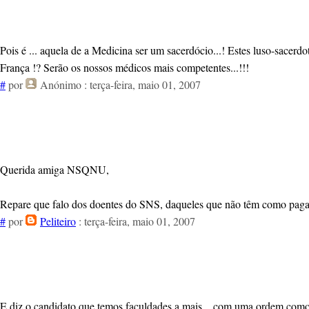
Pois é ... aquela de a Medicina ser um sacerdócio...! Estes luso-sacerd
França !? Serão os nossos médicos mais competentes...!!!
#
por
Anónimo
: terça-feira, maio 01, 2007
Querida amiga NSQNU,
Repare que falo dos doentes do SNS, daqueles que não têm como pagar
#
por
Peliteiro
: terça-feira, maio 01, 2007
E diz o candidato que temos faculdades a mais... com uma ordem como e