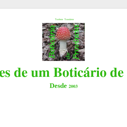
l
Tradutor
Translator
s de um Boticário de
Desde
2003