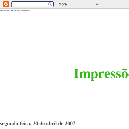
<$BlogRSDUrl$>
Impressões de um Boticário de Província
Impressõe
segunda-feira, 30 de abril de 2007