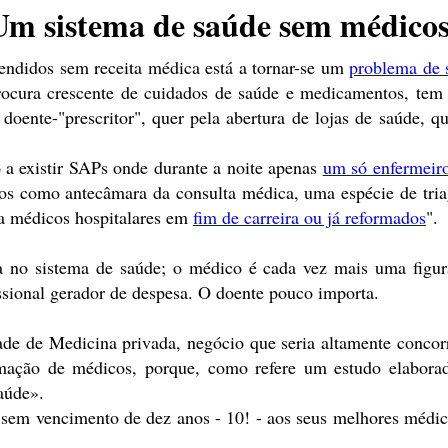
Um sistema de saúde sem médico
endidos sem receita médica está a tornar-se um
problema de 
ocura crescente de cuidados de saúde e medicamentos, tem t
ente-"prescritor", quer pela abertura de lojas de saúde, q
 a existir SAPs onde durante a noite apenas
um só enfermeir
s como antecâmara da consulta médica, uma espécie de triage
a médicos hospitalares em
fim de carreira ou já reformados
".
a no sistema de saúde; o médico é cada vez mais uma figur
issional gerador de despesa. O doente pouco importa.
de de Medicina privada, negócio que seria altamente concor
rmação de médicos, porque, como refere um estudo elaborad
aúde».
sem vencimento de dez anos - 10! - aos seus melhores médic