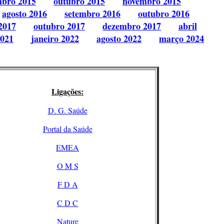
mbro 2015
outubro 2015
novembro 2015
agosto 2016
setembro 2016
outubro 2016
2017
outubro 2017
dezembro 2017
abril
2021
janeiro 2022
agosto 2022
março 2024
Ligações:
D. G. Saúde
Portal da Saúde
EMEA
O M S
F D A
C D C
Nature