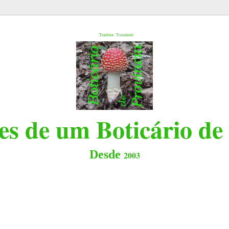
l
Tradutor
Translator
s de um Boticário de
Desde
2003