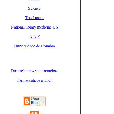
Science
The Lancet
National library medicine US
A N F
Universidade de Coimbra
Farmacêuticos sem fronteiras
Farmacêuticos mundi