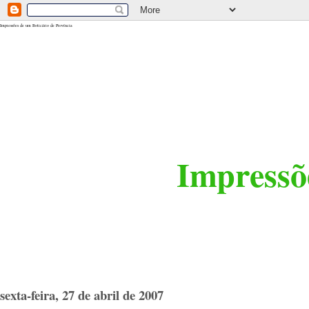
<$BlogRSDUrl$>
Impressões de um Boticário de Província
Impressõe
sexta-feira, 27 de abril de 2007