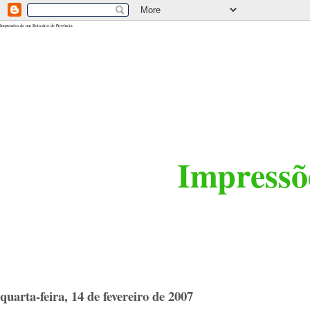
<$BlogRSDUrl$>
Impressões de um Boticário de Província
Impressõe
quarta-feira, 14 de fevereiro de 2007