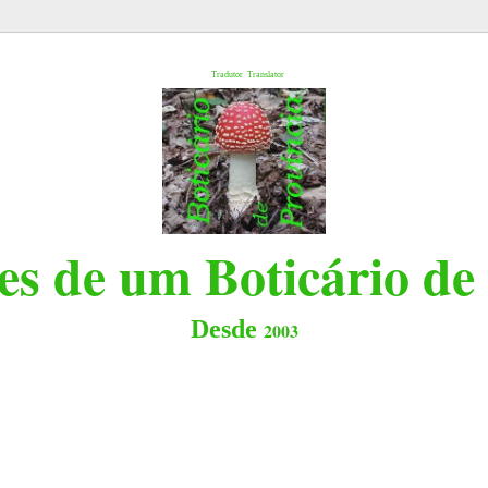
l
Tradutor
Translator
s de um Boticário de
Desde
2003