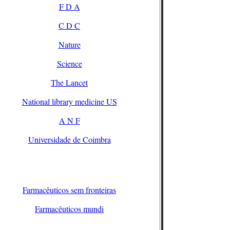
F D A
C D C
Nature
Science
The Lancet
National library medicine US
A N F
Universidade de Coimbra
Farmacêuticos sem fronteiras
Farmacêuticos mundi