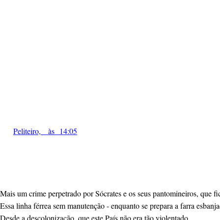
Peliteiro, às 14:05
Mais um crime perpetrado por Sócrates e os seus pantomineiros, que fi
Essa linha férrea sem manutenção - enquanto se prepara a farra esban
Desde a descolonização, que este País não era tão violentado.