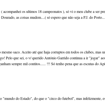
 ( acompanhei os ultimos 18 campeonatos ), só vi o meu clube a ser p
Dourado, as coisas mudem....( só espero que não seja a P.J. do Porto...
mesmo saco. Aceito até que haja corruptos em todos os clubes, mas uma
go! Pelo que sei, o v/ querido António Garrido continua a ir "jogar" aos
(!) ganham sempre mil contitos...... !!! Só tenho pena que as escutas 
o "mundo do Estado", do que o "circo do futebol", mas infelizmente, e