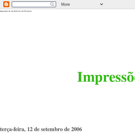
<$BlogRSDUrl$>
Impressões de um Boticário de Província
Impressõe
terça-feira, 12 de setembro de 2006