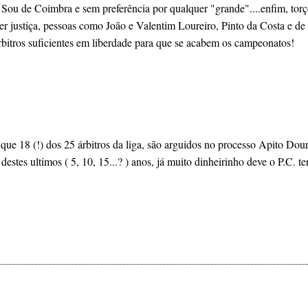
 Sou de Coimbra e sem preferência por qualquer "grande"....enfim, to
r justiça, pessoas como João e Valentim Loureiro, Pinto da Costa e de
bitros suficientes em liberdade para que se acabem os campeonatos!
ue 18 (!) dos 25 árbitros da liga, são arguidos no processo Apito Dou
stes ultimos ( 5, 10, 15...? ) anos, já muito dinheirinho deve o P.C. ter 