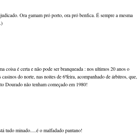
rejudicado. Ora gamam pró porto, ora pró benfica. É sempre a mesma
.)
 coisa é certa e não pode ser branqueada : nos ultimos 20 anos o
 casinos do norte, nas noites de 6ªfeira, acompanhado de árbitros, que,
do Apito Dourado não tenham começado em 1980!
stá tudo minado.....é o malfadado pantano!