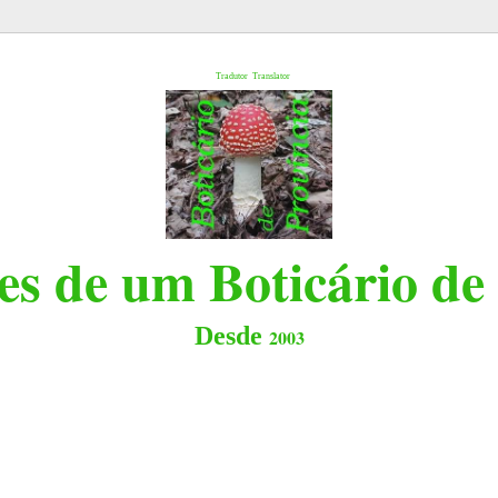
l
Tradutor
Translator
s de um Boticário de
Desde
2003