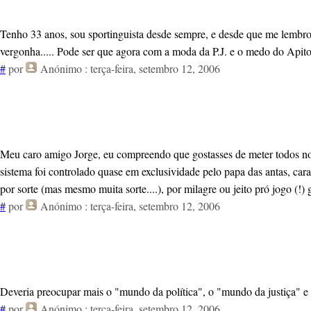
Tenho 33 anos, sou sportinguista desde sempre, e desde que me lembro
vergonha..... Pode ser que agora com a moda da P.J. e o medo do Apito 
#
por
Anónimo
: terça-feira, setembro 12, 2006
Meu caro amigo Jorge, eu compreendo que gostasses de meter todos no 
sistema foi controlado quase em exclusividade pelo papa das antas, cara
por sorte (mas mesmo muita sorte....), por milagre ou jeito pró jogo 
#
por
Anónimo
: terça-feira, setembro 12, 2006
Deveria preocupar mais o "mundo da política", o "mundo da justiça" e 
#
por
Anónimo
: terça-feira, setembro 12, 2006