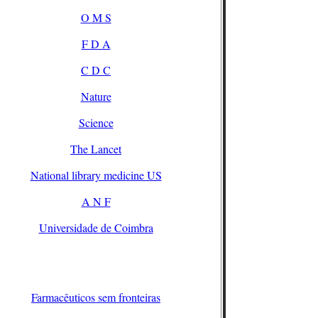
O M S
F D A
C D C
Nature
Science
The Lancet
National library medicine US
A N F
Universidade de Coimbra
Farmacêuticos sem fronteiras