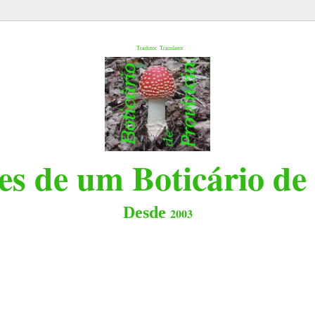
l
Tradutor
Translator
s de um Boticário de
Desde
2003