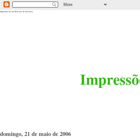
<$BlogRSDUrl$>
Impressões de um Boticário de Província
Impressõe
domingo, 21 de maio de 2006