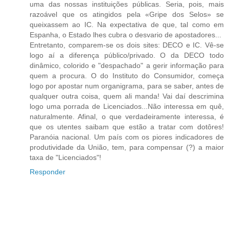
uma das nossas instituições públicas. Seria, pois, mais
razoável que os atingidos pela «Gripe dos Selos» se
queixassem ao IC. Na expectativa de que, tal como em
Espanha, o Estado lhes cubra o desvario de apostadores...
Entretanto, comparem-se os dois sites: DECO e IC. Vê-se
logo aí a diferença público/privado. O da DECO todo
dinâmico, colorido e "despachado" a gerir informação para
quem a procura. O do Instituto do Consumidor, começa
logo por apostar num organigrama, para se saber, antes de
qualquer outra coisa, quem ali manda! Vai daí descrimina
logo uma porrada de Licenciados...Não interessa em quê,
naturalmente. Afinal, o que verdadeiramente interessa, é
que os utentes saibam que estão a tratar com dotôres!
Paranóia nacional. Um país com os piores indicadores de
produtividade da União, tem, para compensar (?) a maior
taxa de "Licenciados"!
Responder