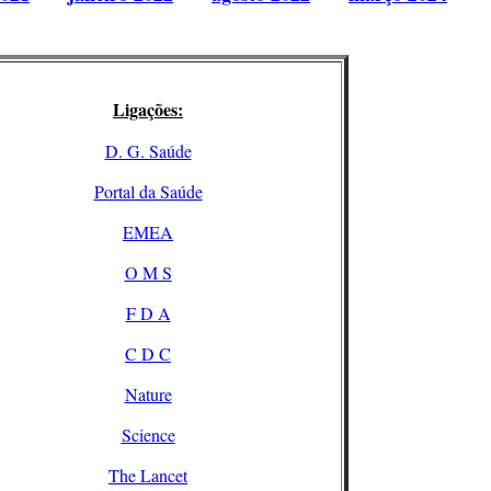
Ligações:
D. G. Saúde
Portal da Saúde
EMEA
O M S
F D A
C D C
Nature
Science
The Lancet