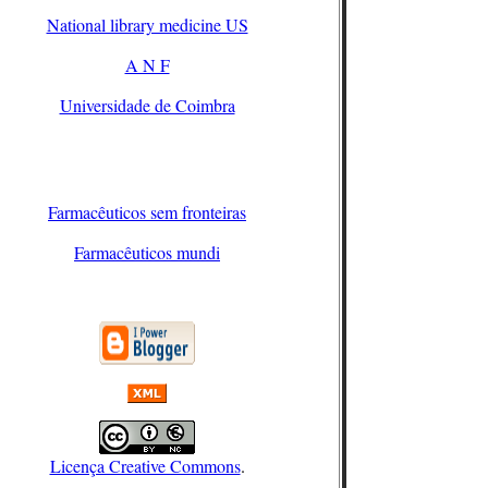
National library medicine US
A N F
Universidade de Coimbra
Farmacêuticos sem fronteiras
Farmacêuticos mundi
Licença Creative Commons
.