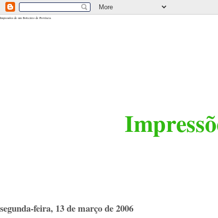
<$BlogRSDUrl$>
Impressões de um Boticário de Província
Impressõe
segunda-feira, 13 de março de 2006