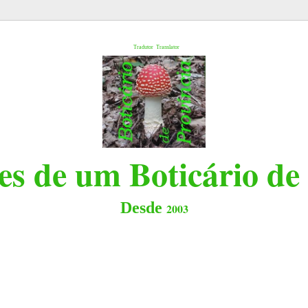
l
Tradutor
Translator
s de um Boticário de
Desde
2003