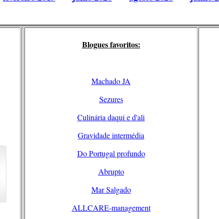
Blogues favoritos:
Machado JA
Sezures
Culinária daqui e d'ali
Gravidade intermédia
Do Portugal profundo
Abrupto
Mar Salgado
ALLCARE-management