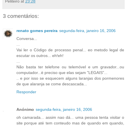
Peliteiro
at
23:28
3 comentários:
renato gomes pereira
segunda-feira, janeiro 16, 2006
Conversa...
...
Vai ler o Código de processo penal... eo metodo legal de
escutar os outros... eh!eh!
...
Não basta ter telefone ou telemóvel e um gravador...ou
computador...è preciso que elas sejam "LEGAIS"...
.. e por isso se esquecem alguns laranjas dos pormenores
de que alaranja se come descascada...
Responder
Anónimo
segunda-feira, janeiro 16, 2006
oh camarada... assim nao dá... uma pessoa tenta visitar o
site porque até tem conteudo mas de quando em quando,