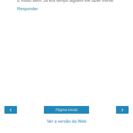
E muito bem! Já era tempo alguém lhe fazer frente.
Responder
‹
›
Página inicial
Ver a versão da Web