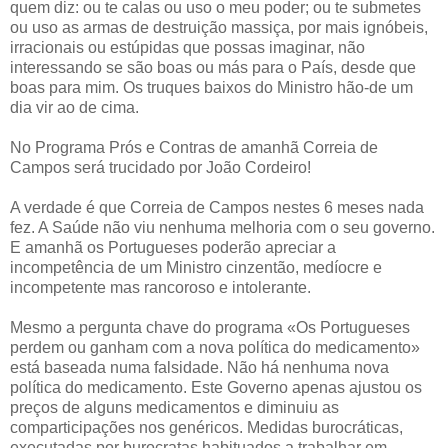
quem diz: ou te calas ou uso o meu poder; ou te submetes
ou uso as armas de destruição massiça, por mais ignóbeis,
irracionais ou estúpidas que possas imaginar, não
interessando se são boas ou más para o País, desde que
boas para mim. Os truques baixos do Ministro hão-de um
dia vir ao de cima.
No Programa Prós e Contras de amanhã Correia de
Campos será trucidado por João Cordeiro!
A verdade é que Correia de Campos nestes 6 meses nada
fez. A Saúde não viu nenhuma melhoria com o seu governo.
E amanhã os Portugueses poderão apreciar a
incompetência de um Ministro cinzentão, medíocre e
incompetente mas rancoroso e intolerante.
Mesmo a pergunta chave do programa «Os Portugueses
perdem ou ganham com a nova política do medicamento»
está baseada numa falsidade. Não há nenhuma nova
política do medicamento. Este Governo apenas ajustou os
preços de alguns medicamentos e diminuiu as
comparticipações nos genéricos. Medidas burocráticas,
executadas por burocratas habituados a trabalhar em