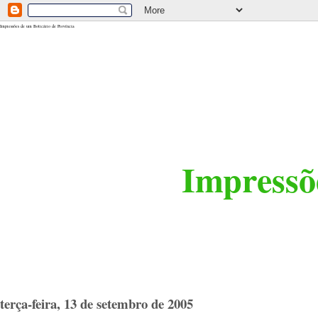
<$BlogRSDUrl$>
Impressões de um Boticário de Província
Impressõe
terça-feira, 13 de setembro de 2005