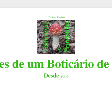
l
Tradutor
Translator
s de um Boticário de
Desde
2003