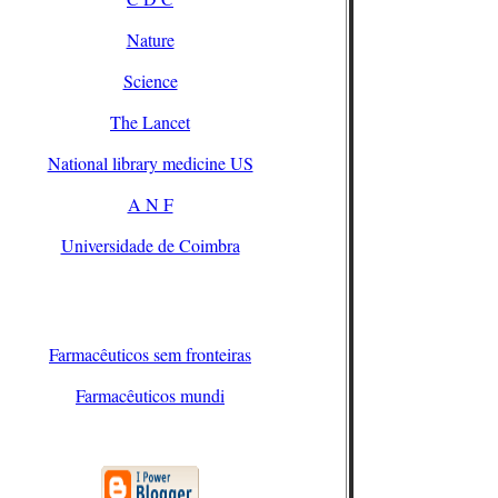
Nature
Science
The Lancet
National library medicine US
A N F
Universidade de Coimbra
Farmacêuticos sem fronteiras
Farmacêuticos mundi