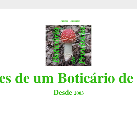
l
Tradutor
Translator
s de um Boticário de
Desde
2003