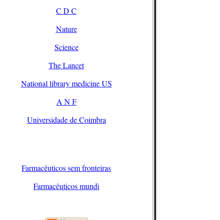
C D C
Nature
Science
The Lancet
National library medicine US
A N F
Universidade de Coimbra
Farmacêuticos sem fronteiras
Farmacêuticos mundi