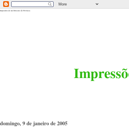
<$BlogRSDUrl$>
Impressões de um Boticário de Província
Impressõe
domingo, 9 de janeiro de 2005