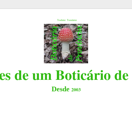
l
Tradutor
Translator
s de um Boticário de
Desde
2003