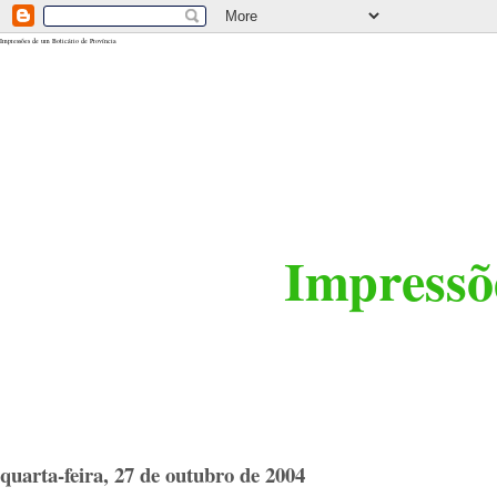
<$BlogRSDUrl$>
Impressões de um Boticário de Província
Impressõe
quarta-feira, 27 de outubro de 2004