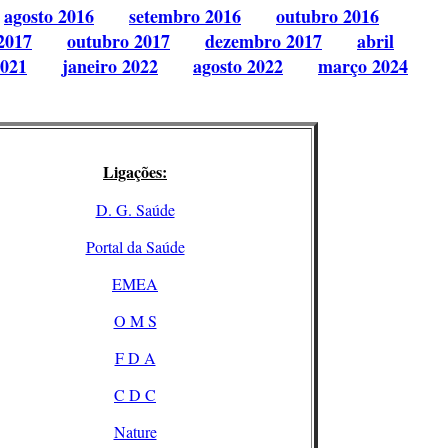
agosto 2016
setembro 2016
outubro 2016
2017
outubro 2017
dezembro 2017
abril
2021
janeiro 2022
agosto 2022
março 2024
Ligações:
D. G. Saúde
Portal da Saúde
EMEA
O M S
F D A
C D C
Nature