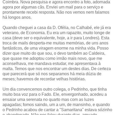
Coimbra. Nova pesquisa e agora encontro a foto, adornada
agora por algumas cãs. Enviei um mail para o serviço e
prontamente recebi resposta. Não nos vemos nem falamos
há longos anos.
Quando cheguei a casa da D. Ofélia, no Calhabé, ele já era
veterano, de Economia. Eu era um rapazito, muito longe de
casa (deve ser o equivalente, hoje, a ir para Londres). Esta
troca de mails desperta-me muitas memórias, de uns anos
fantásticos, de uma viragem enorme na minha vida. Posso
dizer que muito do que sou, o devo também ao Caldeira,
que quase me adoptou como irmão mais novo, que me
aconselhava, me mandava estudar, me apresentava à
malta. Temos que nos encontrar um destes dias. De certeza
que parecerá que só nos separamos há meia dúzia de
meses; havemos de recordar velhas histórias.
Um dia convencemos outro colega, o Pedrinho, que tinha
muito boa voz para o Fado. Ele, envergonhado, acedeu a
ensaiar uma serenata no quarto mas com as luzes
apagadas; fomos saindo, um a um, de mansinho, e quando
o Pedrinho acabou de cantar a "Samaritana" estava sózinho
e abandonado. Não nos falou durante dias, amuado.