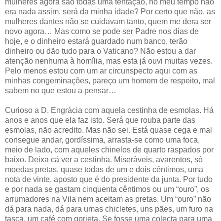
mulheres agora são todas uma tentação, no meu tempo não
era nada assim, será da minha idade? Por certo que não, as
mulheres dantes não se cuidavam tanto, quem me dera ser
novo agora… Mas como se pode ser Padre nos dias de
hoje, e o dinheiro estará guardado num banco, terão
dinheiro ou dão tudo para o Vaticano? Não estou a dar
atenção nenhuma à homília, mas esta já ouvi muitas vezes.
Pelo menos estou com um ar circunspecto aqui com as
minhas congeminações, pareço um homem de respeito, mal
sabem no que estou a pensar…
Curioso a D. Engrácia com aquela cestinha de esmolas. Há
anos e anos que ela faz isto. Será que rouba parte das
esmolas, não acredito. Mas não sei. Está quase cega e mal
consegue andar, gordíssima, arrasta-se como uma foca,
meio de lado, com aqueles chinelos de quarto raspados por
baixo. Deixa cá ver a cestinha. Miseráveis, avarentos, só
moedas pretas, quase todas de um e dois cêntimos, uma
nota de vinte, aposto que é do presidente da junta. Por tudo
e por nada se gastam cinquenta cêntimos ou um “ouro”, os
arrumadores na Vila nem aceitam as pretas. Um “ouro” não
dá para nada, dá para umas chicletes, uns pães, um furo na
tasca, um café com gorjeta. Se fosse uma colecta para uma