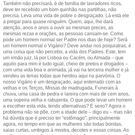
Também não precisará, é de família de lavradores ricos,
deve ter recebido um bom quinhão nas partilhas, não
precisa. Leva uma vida de pobre o desgraçado. Lá está ele
a pregar para quase ninguém. Quem, aqui, lhe dará
atenção, anos e anos a ouvir as mesmas preces, as
mesmas rezas e orações, as pessoas cansam-se. Como
pode um homem normal ser Padre nos dias de hoje? Será
um homem normal o Vigário? Deve andar nos psiquiatras, é
uma coisa que não percebo, a vida dos Padres. Este, tem
um irmão juiz, lá por Lisboa ou Cacém, ou Almada – que
aquilo para mim é tudo igual, cheio de pretos e drogados –
com uma vida boa e animada, já vai na terceira mulher e já
vendeu as terras todas que herdou aqui na parvónia. O
nosso Vigário é um desgraçado, aqui enterrado com as
velhas e os Terços, Missas de madrugada, Funerais à
chuva, uma casa de pedra e lareira com mais de cem anos,
uma sopeira velha e rabujenta. O que pode levar um homem
a escolher esta vida, tendo alternativas? E sexo? Agora o
problema não se põe, com a idade dele – digo eu – mas não
há dúvida que é preciso ter “estômago”, principalmente
agora, no tempo em que as mulheres são todas bonitas,
saias curtas, umbigos à mostra, decotes e essas coisas. As