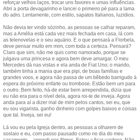
reforçar velhos laços, trocar uns favores e umas influências.
Abri a porta devagarinho e lancei o primeiro pé para a lama
do adro. Lentamente, com estilo, sapatos Italianos, luzidios.
Não devia ter vindo sózinho, as pessoas se calhar reparam,
mas a Amélia está cada vez mais fechada em casa, lá com
as telenovelas e o seu aquário. E o que pensará a Florbela,
deve pensar muito em mim, com toda a certeza. Pensará?
Claro que sim, não me quis como namorado, porque se
julgava uma princesa e agora bem deve amargar. O meu
Mercedes dá nas vistas e ela anda de Fiat Uno; o marido,
também tinha a mania que era pipi, de boas famílias e
grandes voos, e agora não passa de um bêbedo barrigudo à
espera do próximo enfarte ou trombose. Estão bem um para
o outro. Bem feito, há-de estar bem arrependida, dizia que
eu não era para o nível dela, agora roi-te de inveja. Agora
anda para aí a dizer mal de mim pelos cantos, sei eu, que
eu sou vigarista, ganho dinheiro com golpes baixos e coisas
que tal. Inveja, sei eu!
Lá vou eu pela Igreja dentro, as pessoas a olharem de
soslaio e eu, com passo pausado como no dia do meu
casamento – aprendi nos filmes. Estou a ficar vaidoso. Não,