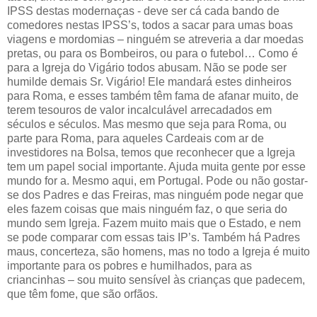
IPSS destas modernaças - deve ser cá cada bando de
comedores nestas IPSS’s, todos a sacar para umas boas
viagens e mordomias – ninguém se atreveria a dar moedas
pretas, ou para os Bombeiros, ou para o futebol… Como é
para a Igreja do Vigário todos abusam. Não se pode ser
humilde demais Sr. Vigário! Ele mandará estes dinheiros
para Roma, e esses também têm fama de afanar muito, de
terem tesouros de valor incalculável arrecadados em
séculos e séculos. Mas mesmo que seja para Roma, ou
parte para Roma, para aqueles Cardeais com ar de
investidores na Bolsa, temos que reconhecer que a Igreja
tem um papel social importante. Ajuda muita gente por esse
mundo for a. Mesmo aqui, em Portugal. Pode ou não gostar-
se dos Padres e das Freiras, mas ninguém pode negar que
eles fazem coisas que mais ninguém faz, o que seria do
mundo sem Igreja. Fazem muito mais que o Estado, e nem
se pode comparar com essas tais IP’s. Também há Padres
maus, concerteza, são homens, mas no todo a Igreja é muito
importante para os pobres e humilhados, para as
criancinhas – sou muito sensível às crianças que padecem,
que têm fome, que são orfãos.