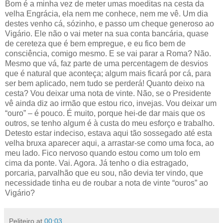
Bom é a minha vez de meter umas moeditas na cesta da
velha Engrácia, ela nem me conhece, nem me vê. Um dia
destes venho cá, sózinho, e passo um cheque generoso ao
Vigário. Ele não o vai meter na sua conta bancária, quase
de cereteza que é bem empregue, e eu fico bem de
consciência, comigo mesmo. E se vai parar a Roma? Não.
Mesmo que vá, faz parte de uma percentagem de desvios
que é natural que aconteça; algum mais ficará por cá, para
ser bem aplicado, nem tudo se perderá! Quanto deixo na
cesta? Vou deixar uma nota de vinte. Não, se o Presidente
vê ainda diz ao irmão que estou rico, invejas. Vou deixar um
“ouro” – é pouco. É muito, porque hei-de dar mais que os
outros, se tenho algum é à custa do meu esforço e trabalho.
Detesto estar indeciso, estava aqui tão sossegado até esta
velha bruxa aparecer aqui, a arrastar-se como uma foca, ao
meu lado. Fico nervoso quando estou como um tolo em
cima da ponte. Vai. Agora. Já tenho o dia estragado,
porcaria, parvalhão que eu sou, não devia ter vindo, que
necessidade tinha eu de roubar a nota de vinte “ouros” ao
Vigário?
Peliteiro
at
00:03