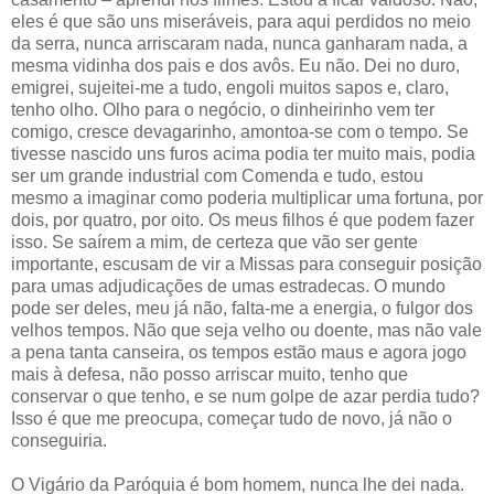
eles é que são uns miseráveis, para aqui perdidos no meio
da serra, nunca arriscaram nada, nunca ganharam nada, a
mesma vidinha dos pais e dos avôs. Eu não. Dei no duro,
emigrei, sujeitei-me a tudo, engoli muitos sapos e, claro,
tenho olho. Olho para o negócio, o dinheirinho vem ter
comigo, cresce devagarinho, amontoa-se com o tempo. Se
tivesse nascido uns furos acima podia ter muito mais, podia
ser um grande industrial com Comenda e tudo, estou
mesmo a imaginar como poderia multiplicar uma fortuna, por
dois, por quatro, por oito. Os meus filhos é que podem fazer
isso. Se saírem a mim, de certeza que vão ser gente
importante, escusam de vir a Missas para conseguir posição
para umas adjudicações de umas estradecas. O mundo
pode ser deles, meu já não, falta-me a energia, o fulgor dos
velhos tempos. Não que seja velho ou doente, mas não vale
a pena tanta canseira, os tempos estão maus e agora jogo
mais à defesa, não posso arriscar muito, tenho que
conservar o que tenho, e se num golpe de azar perdia tudo?
Isso é que me preocupa, começar tudo de novo, já não o
conseguiria.
O Vigário da Paróquia é bom homem, nunca lhe dei nada.