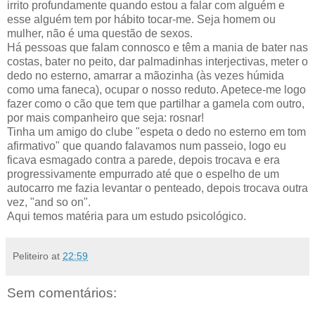
irrito profundamente quando estou a falar com alguém e
esse alguém tem por hábito tocar-me. Seja homem ou
mulher, não é uma questão de sexos.
Há pessoas que falam connosco e têm a mania de bater nas
costas, bater no peito, dar palmadinhas interjectivas, meter o
dedo no esterno, amarrar a mãozinha (às vezes húmida
como uma faneca), ocupar o nosso reduto. Apetece-me logo
fazer como o cão que tem que partilhar a gamela com outro,
por mais companheiro que seja: rosnar!
Tinha um amigo do clube "espeta o dedo no esterno em tom
afirmativo" que quando falavamos num passeio, logo eu
ficava esmagado contra a parede, depois trocava e era
progressivamente empurrado até que o espelho de um
autocarro me fazia levantar o penteado, depois trocava outra
vez, "and so on".
Aqui temos matéria para um estudo psicológico.
Peliteiro
at
22:59
Sem comentários: