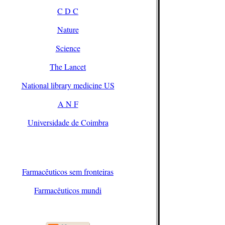
C D C
Nature
Science
The Lancet
National library medicine US
A N F
Universidade de Coimbra
Farmacêuticos sem fronteiras
Farmacêuticos mundi