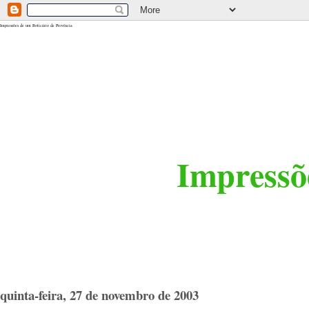
<$BlogRSDUrl$>
Impressões de um Boticário de Província
Impressõe
quinta-feira, 27 de novembro de 2003