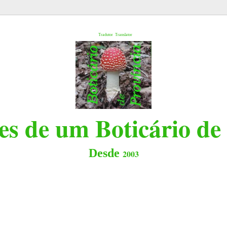
l
Tradutor
Translator
s de um Boticário de
Desde
2003