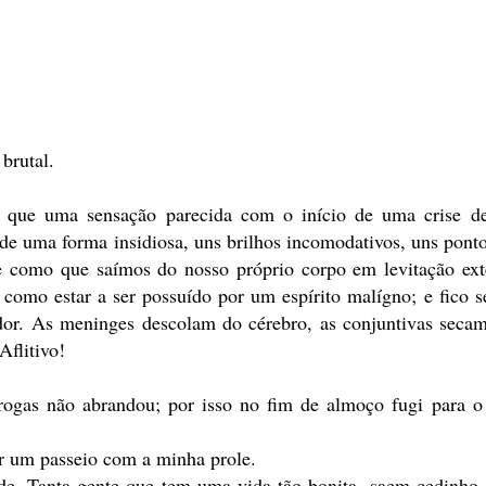
brutal.
mo que uma sensação parecida com o início de uma crise d
de uma forma insidiosa, uns brilhos incomodativos, uns ponto
e como que saímos do nosso próprio corpo em levitação ex
 é como estar a ser possuído por um espírito malígno; e fico 
or. As meninges descolam do cérebro, as conjuntivas seca
flitivo!
rogas não abrandou; por isso no fim de almoço fugi para 
ar um passeio com a minha prole.
de. Tanta gente que tem uma vida tão bonita, saem cedinho d