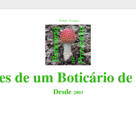
l
Tradutor
Translator
s de um Boticário de
Desde
2003