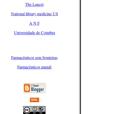
The Lancet
National library medicine US
A N F
Universidade de Coimbra
Farmacêuticos sem fronteiras
Farmacêuticos mundi