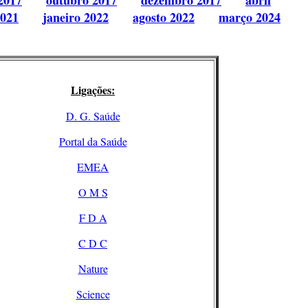
2017
outubro 2017
dezembro 2017
abril
2021
janeiro 2022
agosto 2022
março 2024
Ligações:
D. G. Saúde
Portal da Saúde
EMEA
O M S
F D A
C D C
Nature
Science