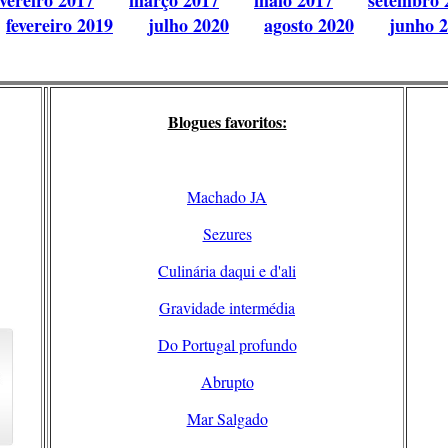
evereiro 2017
março 2017
maio 2017
setembro 
fevereiro 2019
julho 2020
agosto 2020
junho 
Blogues favoritos:
Machado JA
Sezures
Culinária daqui e d'ali
Gravidade intermédia
Do Portugal profundo
Abrupto
Mar Salgado