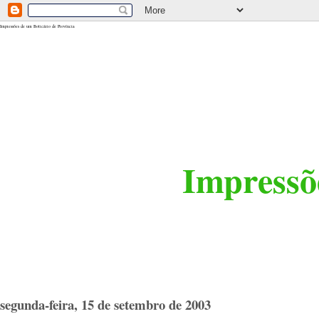
<$BlogRSDUrl$>
Impressões de um Boticário de Província
Impressõe
segunda-feira, 15 de setembro de 2003