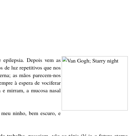
e epilepsia. Depois vem as
s de luz repetitivos que nos
terna; as mãos parecem-nos
sempre à espera de vociferar
m e mirram, a mucosa nasal
o meu ninho, bem escuro, e
o trabalho, passeiam, vão ao ténis (lá ia o futuro eterno