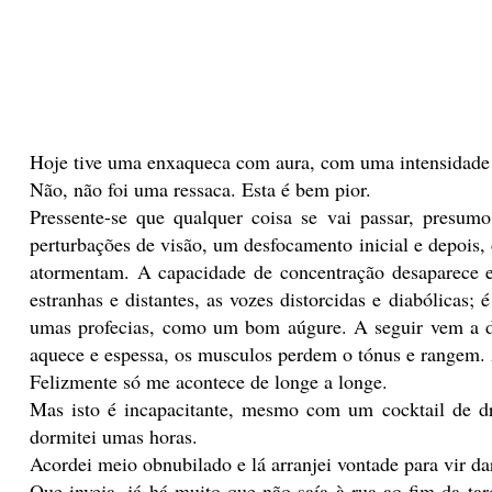
Hoje tive uma enxaqueca com aura, com uma intensidade 
Não, não foi uma ressaca. Esta é bem pior.
Pressente-se que qualquer coisa se vai passar, presu
perturbações de visão, um desfocamento inicial e depois, 
atormentam. A capacidade de concentração desaparece 
estranhas e distantes, as vozes distorcidas e diabólicas;
umas profecias, como um bom aúgure. A seguir vem a d
aquece e espessa, os musculos perdem o tónus e rangem. A
Felizmente só me acontece de longe a longe.
Mas isto é incapacitante, mesmo com um cocktail de d
dormitei umas horas.
Acordei meio obnubilado e lá arranjei vontade para vir d
Que inveja, já há muito que não saía à rua ao fim da tar