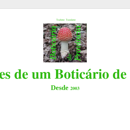
l
Tradutor
Translator
s de um Boticário de
Desde
2003