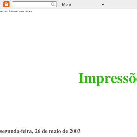
<$BlogRSDUrl$>
Impressões de um Boticário de Província
Impressõe
segunda-feira, 26 de maio de 2003